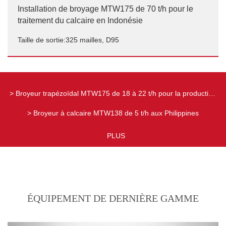
Installation de broyage MTW175 de 70 t/h pour le
traitement du calcaire en Indonésie
Taille de sortie:325 mailles, D95
Installation de broyage MTW175 de 70 t/h pour le
traitement du calcaire en Indonésie
> Broyeur trapézoïdal MTW175 de 18 à 22 t/h pour la production
Taille de sortie:325 mailles, D95
de calcaire au Kazakhstan
> Broyeur à calcaire MTW138 de 5 t/h aux Philippines
> Broyeur à calcaire MTW215 50TPH à Manille, Philippines
PLUS
ÉQUIPEMENT DE DERNIÈRE GAMME