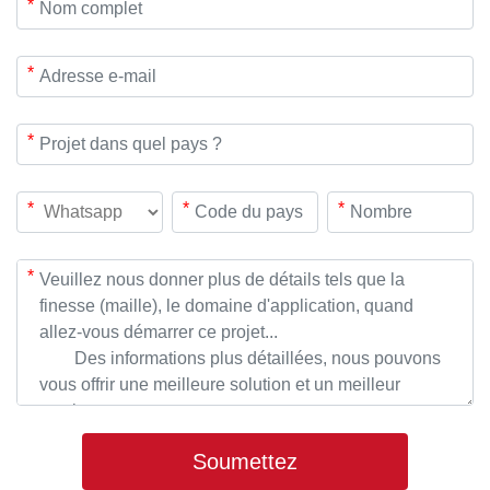
*
*
*
*
*
*
*
Soumettez